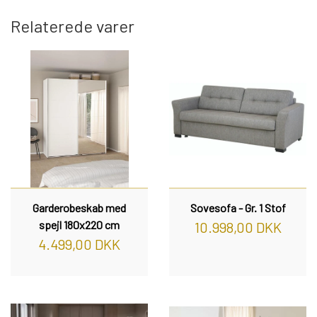
Relaterede varer
REOL BASIC
REOLER/OPBEVARING
BOGREOLER 40 CM DYBDE
REOLSÆT
Garderobeskab med
Sovesofa - Gr. 1 Stof
spejl 180x220 cm
10.998,00 DKK
4.499,00 DKK