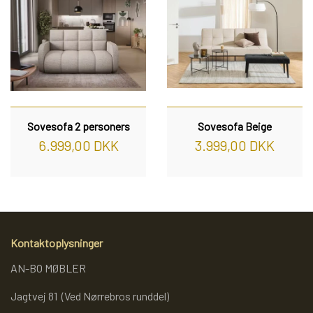
Sovesofa 2 personers
Sovesofa Beige
6.999,00 DKK
3.999,00 DKK
Kontaktoplysninger
AN-BO MØBLER
Jagtvej 81 (Ved Nørrebros runddel)