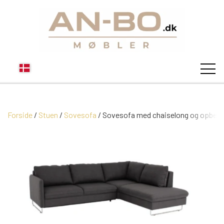
Forside
Stuen
Sovesofa
STUEN
Sovesofa med chaiselong og opbeva
SOFA
SPISESTUEN
MODUL SOFAER
VITRINER
SOVEVÆRELSE
MODUL SOFA DALLAS
SOFABORDE
SKÆNKE