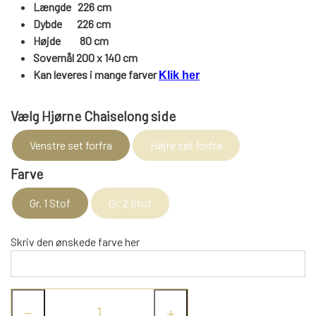
WEBSHOP
DAYBED/CHAISELONG
Længde 226 cm
BELYSNING
BELYSNING
Dybde 226 cm
VÆGPANELER
SPEJLE
Højde
80
cm
PARKERING
ENTRE
Sovemål 200 x 140 cm
VÆGPANELER
VÆGPANELER
Kan leveres i mange farver
Klik her
SPEJLE
AFHENTNING
BELYSNING
SPEJLE
Vælg Hjørne Chaiselong side
SPEJLE
MONTERING & LEVERING
Venstre set forfra
Højre set forfra
REOLER
Farve
OM OS
VÆGPANELER
REOL EDGE
Gr. 1 Stof
Gr. 2 Stof
Skriv den ønskede farve her
REOL MISTRAL
SPEJLE
REOL SIGN
−
+