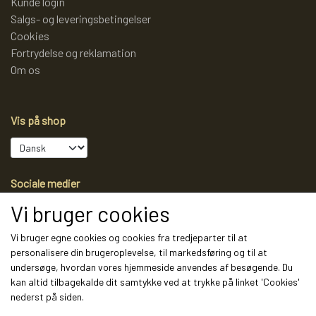
Kunde login
Salgs- og leveringsbetingelser
Cookies
Fortrydelse og reklamation
Om os
Vis på shop
Sociale medier
Vi bruger cookies
Vi bruger egne cookies og cookies fra tredjeparter til at
personalisere din brugeroplevelse, til markedsføring og til at
Modtag vores nyhedsbrev via e-mail
undersøge, hvordan vores hjemmeside anvendes af besøgende. Du
kan altid tilbagekalde dit samtykke ved at trykke på linket 'Cookies'
Tilmeld
nederst på siden.
(mere information)