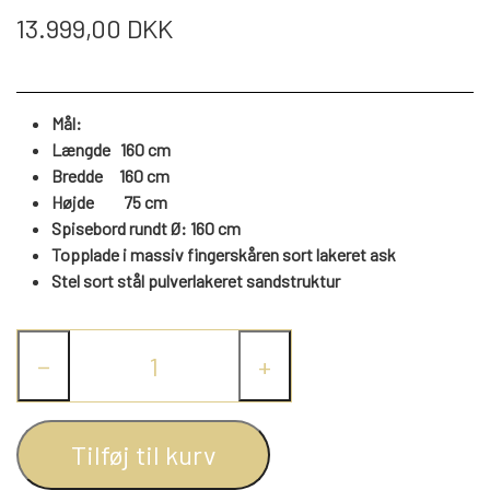
WEBSHOP
DAYBED/CHAISELONG
BELYSNING
13.999,00 DKK
BELYSNING
VÆGPANELER
SPEJLE
PARKERING
ENTRE
VÆGPANELER
VÆGPANELER
SPEJLE
Mål:
AFHENTNING
Længde 160 cm
BELYSNING
SPEJLE
Bredde 160 cm
SPEJLE
Højde
75
cm
MONTERING & LEVERING
Spisebord rundt Ø: 160 cm
REOLER
Topplade i massiv fingerskåren sort lakeret ask
Stel sort stål pulverlakeret sandstruktur
OM OS
VÆGPANELER
REOL EDGE
−
+
REOL MISTRAL
SPEJLE
Tilføj til kurv
REOL SIGN