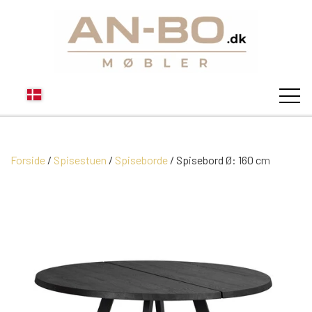
Forside
Spisestuen
Spiseborde
STUEN
Spisebord Ø: 160 cm
SOFA
SPISESTUEN
MODUL SOFAER
VITRINER
SOVEVÆRELSE
MODUL SOFA DALLAS
SOFABORDE
SKÆNKE