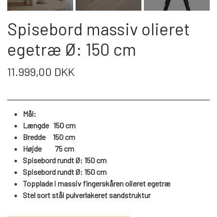
WEBSHOP
DAYBED/CHAISELONG
BELYSNING
BELYSNING
VÆGPANELER
Spisebord massiv olieret
SPEJLE
PARKERING
ENTRE
VÆGPANELER
egetræ Ø: 150 cm
VÆGPANELER
SPEJLE
AFHENTNING
11.999,00 DKK
BELYSNING
SPEJLE
SPEJLE
MONTERING & LEVERING
REOLER
Mål:
Længde 150 cm
OM OS
VÆGPANELER
REOL EDGE
Bredde 150 cm
Højde
75
cm
Spisebord rundt Ø: 150 cm
REOL MISTRAL
SPEJLE
Spisebord rundt Ø: 150 cm
Topplade i massiv fingerskåren olieret egetræ
Stel sort stål pulverlakeret sandstruktur
REOL SIGN