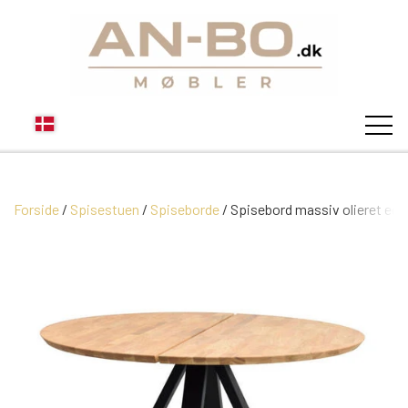
Forside
Spisestuen
Spiseborde
STUEN
Spisebord massiv olieret ege
SOFA
SPISESTUEN
MODUL SOFAER
VITRINER
SOVEVÆRELSE
MODUL SOFA DALLAS
SOFABORDE
SKÆNKE