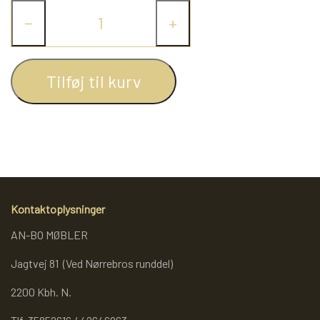
−
+
REOL BASIC
REOLER/OPBEVARING
Tilføj til kurv
BOGREOLER 40 CM DYBDE
REOLSÆT
Kontaktoplysninger
AN-BO MØBLER
Jagtvej 81 (Ved Nørrebros runddel)
2200 Kbh. N.