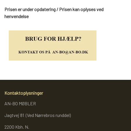
Prisen er under opdatering / Prisen kan oplyses ved
REOL BASIC
henvendelse
REOLER/OPBEVARING
BOGREOLER 40 CM DYBDE
REOLSÆT
Kontaktoplysninger
AN-BO MØBLER
Jagtvej 81 (Ved Nørrebros runddel)
2200 Kbh. N.