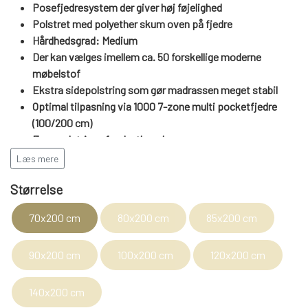
WEBSHOP
DAYBED/CHAISELONG
Posefjedresystem der giver høj føjelighed
BELYSNING
BELYSNING
Polstret med polyether skum oven på fjedre
VÆGPANELER
SPEJLE
Hårdhedsgrad: Medium
PARKERING
ENTRE
Der kan vælges imellem ca. 50 forskellige moderne
VÆGPANELER
VÆGPANELER
møbelstof
SPEJLE
Ekstra sidepolstring som gør madrassen meget stabil
AFHENTNING
BELYSNING
Optimal tilpasning via 1000 7-zone multi pocketfjedre
SPEJLE
SPEJLE
(100/200 cm)
Formpolstring af polyether skum
MONTERING & LEVERING
REOLER
Øko-tex 100 standart cetificeret
Læs mere
Fås i 70-80-85-90-100-120-140/200 cm
OM OS
Størrelse
Kontakt for længde 190/210/220 cm
VÆGPANELER
REOL EDGE
70x200 cm
80x200 cm
85x200 cm
REOL MISTRAL
SPEJLE
90x200 cm
100x200 cm
120x200 cm
REOL SIGN
140x200 cm