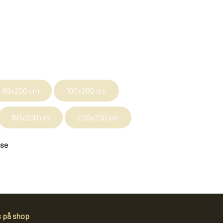
BOGREOLER 40 CM DYBDE
REOLSÆT
90x200 cm
100x200 cm
180x200 cm
200x200 cm
lse
s på shop