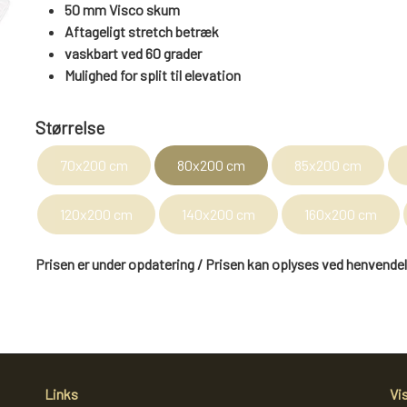
50 mm Visco skum
Aftageligt stretch betræk
vaskbart ved 60 grader
Mulighed for split til elevation
Størrelse
70x200 cm
80x200 cm
85x200 cm
120x200 cm
140x200 cm
160x200 cm
Prisen er under opdatering / Prisen kan oplyses ved henvende
Links
Vi