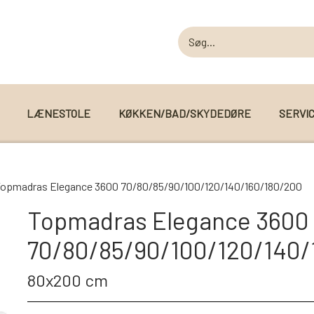
LÆNESTOLE
KØKKEN/BAD/SKYDEDØRE
SERVI
MODUL SOFAER
opmadras Elegance 3600 70/80/85/90/100/120/140/160/180/200
MODUL SOFA DALLAS
 I WEBSHOPPEN
Topmadras Elegance 3600
MODUL SOFA DETROIT
70/80/85/90/100/120/140/
MODUL SOFA SEATTLE
80x200 cm