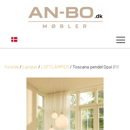
Forside
Lamper
LOFTLAMPER
STUEN
Toscana pendel Opal Ø18
SOFA
SPISESTUEN
MODUL SOFAER
VITRINER
SOVEVÆRELSE
MODUL SOFA DALLAS
SOFABORDE
SKÆNKE