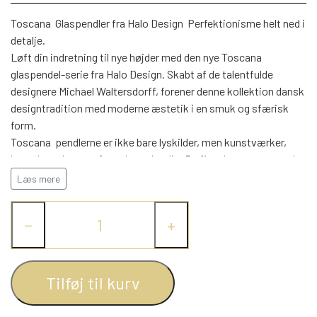
WEBSHOP
DAYBED/CHAISELONG
BELYSNING
BELYSNING
Toscana  Glaspendler fra Halo Design  Perfektionisme helt ned i
VÆGPANELER
SPEJLE
detalje.
PARKERING
ENTRE
Løft din indretning til nye højder med den nye Toscana 
VÆGPANELER
VÆGPANELER
glaspendel-serie fra Halo Design. Skabt af de talentfulde
SPEJLE
designere Michael Waltersdorff, forener denne kollektion dansk
AFHENTNING
BELYSNING
designtradition med moderne æstetik i en smuk og sfærisk
SPEJLE
SPEJLE
form.
Toscana  pendlerne er ikke bare lyskilder, men kunstværker,
MONTERING & LEVERING
REOLER
hvor der er kræset for enhver detalje. De fire elegante arme, der
holder glasset i perfekt balance, er designet med en omhyggelig
Læs mere
OM OS
præcision, der sikrer både stabilitet og fleksibilitet. Dette giver
VÆGPANELER
REOL EDGE
en ensartet og harmonisk oplysning i rummet, uanset hvordan
−
+
lampen monteres. Med en stofledning på 2,5 meter, tilbyder
Toscana  glaspendlerne en fleksibilitet, der gør dem nemme at
REOL MISTRAL
SPEJLE
integrere i ethvert rum. Serien fås i fem trendy farver, som
matcher tidens stil og tendenser, og tilpasser sig smukt til
Tilføj til kurv
REOL SIGN
både klassiske og moderne indretninger. Og med fire forskellige
størrelser fra Ø14 cm til Ø36 cm, kan du finde præcis den