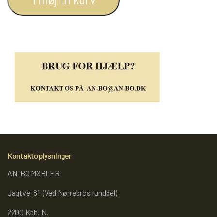
REOL BASIC
REOLER/OPBEVARING
BOGREOLER 40 CM DYBDE
REOLSÆT
Kontaktoplysninger
AN-BO MØBLER
Jagtvej 81 (Ved Nørrebros runddel)
2200 Kbh. N.