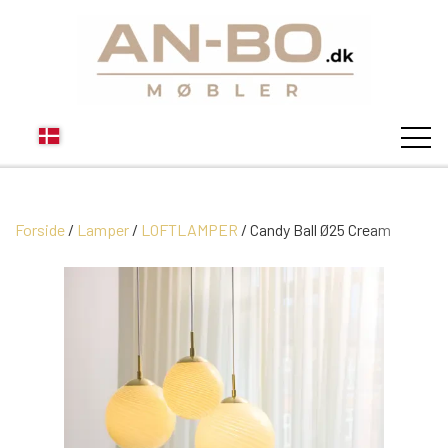
Forside
Lamper
LOFTLAMPER
STUEN
Candy Ball Ø25 Cream
SOFA
SPISESTUEN
MODUL SOFAER
VITRINER
SOVEVÆRELSE
MODUL SOFA DALLAS
SOFABORDE
SKÆNKE