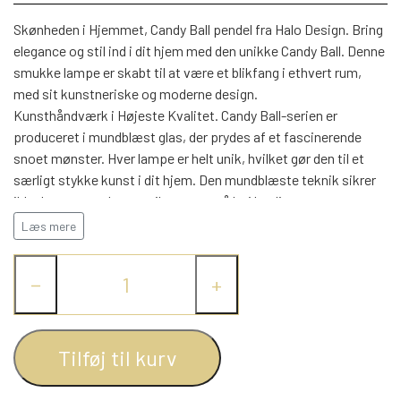
WEBSHOP
DAYBED/CHAISELONG
BELYSNING
BELYSNING
Skønheden i Hjemmet, Candy Ball pendel fra Halo Design. Bring
VÆGPANELER
SPEJLE
elegance og stil ind i dit hjem med den unikke Candy Ball. Denne
PARKERING
ENTRE
smukke lampe er skabt til at være et blikfang i ethvert rum,
VÆGPANELER
VÆGPANELER
med sit kunstneriske og moderne design.
SPEJLE
Kunsthåndværk i Højeste Kvalitet. Candy Ball-serien er
AFHENTNING
BELYSNING
produceret i mundblæst glas, der prydes af et fascinerende
SPEJLE
SPEJLE
snoet mønster. Hver lampe er helt unik, hvilket gør den til et
særligt stykke kunst i dit hjem. Den mundblæste teknik sikrer
MONTERING & LEVERING
REOLER
ikke kun en smuk æstetik, men også høj kvalitet og
holdbarhed. Elegant og Matchende Design. Toppen som
Læs mere
OM OS
samtidigt er ophænget af lampen er lavet af solidt metal, der
VÆGPANELER
REOL EDGE
med sit smukke Antique messing skaber en smuk overgang
−
+
mellem glasset og ophænget. Denne harmoniske kombination
skaber et sammenhængende og stilfuldt udseende, der passer
REOL MISTRAL
SPEJLE
ind i både moderne og klassiske indretninger. Fleksibel og
Brugervenlig. Lampen er designet med en E27 fatning, som
Tilføj til kurv
REOL SIGN
giver dig mulighed for at vælge netop den pære, der passer
bedst til dine behov. .