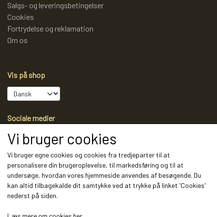
Salgs- og leveringsbetingelser
Cookies
Fortrydelse og reklamation
Om os
Vis på shop
Sociale medier
Vi bruger cookies
Vi bruger egne cookies og cookies fra tredjeparter til at
personalisere din brugeroplevelse, til markedsføring og til at
Modtag vores nyhedsbrev via e-mail
undersøge, hvordan vores hjemmeside anvendes af besøgende. Du
kan altid tilbagekalde dit samtykke ved at trykke på linket 'Cookies'
Tilmeld
nederst på siden.
(mere information)
Læs mere om cookies her