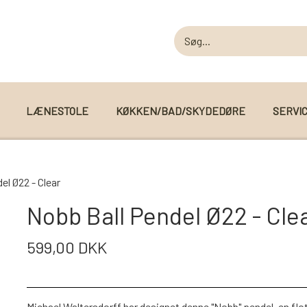
LÆNESTOLE
KØKKEN/BAD/SKYDEDØRE
SERVI
MODUL SOFAER
el Ø22 - Clear
MODUL SOFA DALLAS
 I WEBSHOPPEN
Nobb Ball Pendel Ø22 - Cle
MODUL SOFA DETROIT
599,00 DKK
MODUL SOFA SEATTLE
Michael Waltersdorff har designet denne "Nobb" pendel, en flot 