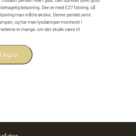
BOGREOLER 40 CM DYBDE
behagelig belysning. Den er med E27 fatning, så
REOLSÆT
elysning man måtte ønske. Denne pendel serie
 i lampen, og har man lysdæmper monteret i
ederne er mange, om det skulle være til
il kurv
s på shop