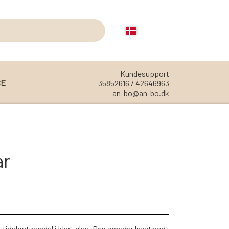
Kundesupport
CE
35852616 / 42646963
an-bo@an-bo.dk
REOLER
REOL EDGE
ar
REOL MISTRAL
REOL SIGN
REOL BASIC
REOLER/OPBEVARING
tidsløst pendel i klart glas. Den spreder lyset godt