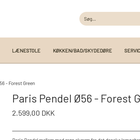
LÆNESTOLE
KØKKEN/BAD/SKYDEDØRE
SERVI
MODUL SOFAER
56 - Forest Green
MODUL SOFA DALLAS
 I WEBSHOPPEN
Paris Pendel Ø56 - Forest 
MODUL SOFA DETROIT
2.599,00 DKK
MODUL SOFA SEATTLE
Paris Pendel mellem med grøn skærm fra det danske lampebran