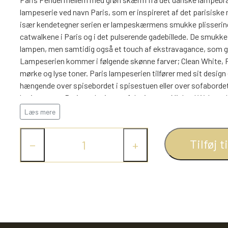
lampeserie ved navn Paris, som er inspireret af det parisiske
især kendetegner serien er lampeskærmens smukke plisseringe
catwalkene i Paris og i det pulserende gadebillede. De smukke p
lampen, men samtidig også et touch af ekstravagance, som gør,
Lampeserien kommer i følgende skønne farver; Clean White, 
mørke og lyse toner. Paris lampeserien tilfører med sit desig
hængende over spisebordet i spisestuen eller over sofabordet 
lys i rummet. Paris er designet af designerne Michael Walters
Lampen spreder stilfuld lyset med sin diameter på 56cm. Den e
Læs mere
mange muligheder for at sætte netop den stemning man ønsk
Tilføj t
−
+