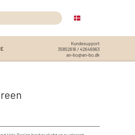
Kundesupport
CE
35852616 / 42646963
an-bo@an-bo.dk
REOLER
REOL EDGE
Green
REOL MISTRAL
REOL SIGN
REOL BASIC
REOLER/OPBEVARING
d Halo Design har her skabt en ny elegant