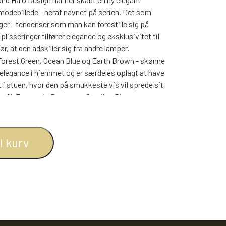
BOGREOLER 40 CM DYBDE
 modebillede - heraf navnet på serien. Det som
REOLSÆT
r - tendenser som man kan forestille sig på
lisseringer tilfører elegance og eksklusivitet til
 at den adskiller sig fra andre lamper.
Forest Green, Ocean Blue og Earth Brown - skønne
n elegance i hjemmet og er særdeles oplagt at have
i stuen, hvor den på smukkeste vis vil sprede sit
dorff, Emanuele Patton og Caroline Bjørn.
r med E27- standart fatning der giver uendelig
er.
il kurv