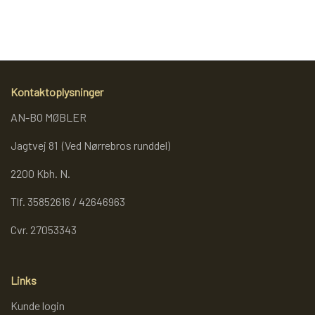
REOL BASIC
REOLER/OPBEVARING
Kontaktoplysninger
AN-BO MØBLER
BOGREOLER 40 CM DYBDE
Jagtvej 81 (Ved Nørrebros runddel)
REOLSÆT
2200 Kbh. N.
Tlf. 35852616 / 42646963
Cvr. 27053343
Links
Kunde login