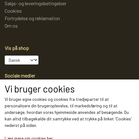
Salgs- og leveringsbetingelser
Cookies
Fortrydelse og reklamation
Om os
Vis på shop
Sociale medier
Vi bruger cookies
Vi bruger egne cookies og cookies fra tredjeparter til at
personalisere din brugeroplevelse, til markedsføring og til at
Modtag vores nyhedsbrev via e-mail
undersøge, hvordan vores hjemmeside anvendes af besøgende. Du
kan altid tilbagekalde dit samtykke ved at trykke på linket 'Cookies'
Tilmeld
nederst på siden.
(mere information)
Læs mere om cookies her