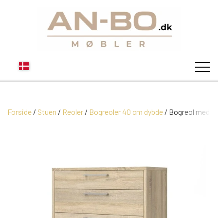
Forside
Stuen
Reoler
STUEN
Bogreoler 40 cm dybde
Bogreol med sk
SOFA
SPISESTUEN
MODUL SOFAER
VITRINER
SOVEVÆRELSE
MODUL SOFA DALLAS
SOFABORDE
SKÆNKE